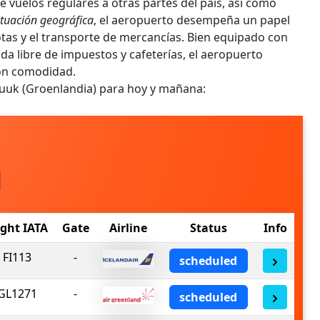
 vuelos regulares a otras partes del país, así como
ituación geográfica
, el aeropuerto desempeña un papel
tas y el transporte de mercancías. Bien equipado con
a libre de impuestos y cafeterías, el aeropuerto
con comodidad.
Nuuk (Groenlandia) para hoy y mañana:
H
ight IATA
Gate
Airline
Status
Info
FI113
-
scheduled
GL1271
-
scheduled