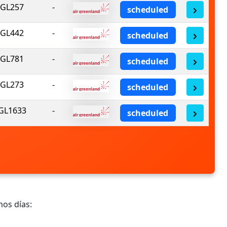
GL257
-
scheduled
GL442
-
scheduled
GL781
-
scheduled
GL273
-
scheduled
GL1633
-
scheduled
mos días: