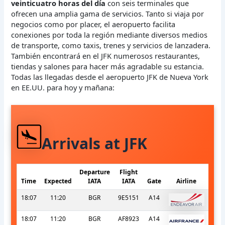
veinticuatro horas del día
con seis terminales que
ofrecen una amplia gama de servicios. Tanto si viaja por
negocios como por placer, el aeropuerto facilita
conexiones por toda la región mediante diversos medios
de transporte, como taxis, trenes y servicios de lanzadera.
También encontrará en el JFK numerosos restaurantes,
tiendas y salones para hacer más agradable su estancia.
Todas las llegadas desde el aeropuerto JFK de Nueva York
en EE.UU. para hoy y mañana:
Arrivals at JFK
Departure
Flight
Time
Expected
IATA
IATA
Gate
Airline
18:07
11:20
BGR
9E5151
A14
18:07
11:20
BGR
AF8923
A14