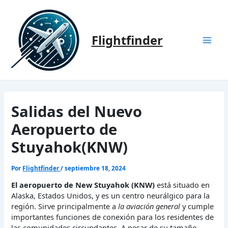
Ir
al
contenido
Flightfinder
Mai
Men
Salidas del Nuevo
Aeropuerto de
Stuyahok(KNW)
Por
Flightfinder
/
septiembre 18, 2024
El aeropuerto de New Stuyahok (KNW)
está situado en
Alaska, Estados Unidos, y es un centro neurálgico para la
región. Sirve principalmente a
la aviación general
y cumple
importantes funciones de conexión para los residentes de
las comunidades circundantes. A pesar de su tamaño