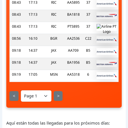
08:43
17:13
RIC
AA5895
37
08:43
17:13
RIC
BA1818
37
08:43
17:13
RIC
PT5895
37
08:56
16:10
BGR
AA2536
C22
09:18
14:37
JAX
AA709
B5
09:18
14:37
JAX
BA1956
B5
09:19
17:05
MSN
AA5318
6
<
>
Aquí están todas las llegadas para los próximos días: