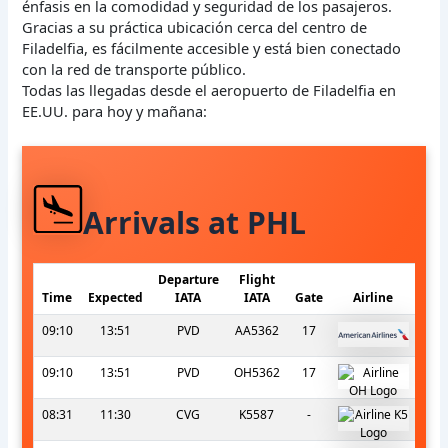
énfasis en la comodidad y seguridad de los pasajeros.
Gracias a su práctica ubicación cerca del centro de
Filadelfia, es fácilmente accesible y está bien conectado
con la red de transporte público.
Todas las llegadas desde el aeropuerto de Filadelfia en
EE.UU. para hoy y mañana:
Arrivals at PHL
Departure
Flight
Time
Expected
IATA
IATA
Gate
Airline
09:10
13:51
PVD
AA5362
17
09:10
13:51
PVD
OH5362
17
08:31
11:30
CVG
K5587
-