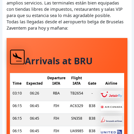
amplios servicios. Las terminales están bien equipadas
con tiendas libres de impuestos, restaurantes y salas VIP
para que su estancia sea lo más agradable posible.
Todas las llegadas desde el aeropuerto belga de Bruselas
Zaventem para hoy y mañana:
Arrivals at BRU
Departure
Flight
Time
Expected
IATA
IATA
Gate
Airline
03:10
06:26
RBA
TB2654
-
06:15
06:45
FIH
AC6329
B38
06:15
06:45
FIH
SN358
B38
06:15
06:45
FIH
UA9985
B38