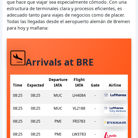
que hace que viajar sea especialmente cómodo. Con una
estructura de terminales clara y procesos eficientes, es
adecuado tanto para viajes de negocios como de placer.
Todas las llegadas desde el aeropuerto alemán de Bremen
para hoy y mañana:
Arrivals at BRE
Departure
Flight
Time
Expected
IATA
IATA
Gate
Airline
08:25
08:25
MUC
LH4084
-
08:25
08:25
MUC
VL2188
-
08:25
08:25
PMI
FR3783
-
08:25
08:25
PMI
LW3783
-