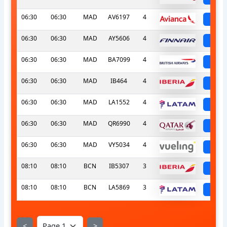
06:30
06:30
MAD
AV6197
4
sch
06:30
06:30
MAD
AY5606
4
sch
06:30
06:30
MAD
BA7099
4
sch
06:30
06:30
MAD
IB464
4
sch
06:30
06:30
MAD
LA1552
4
sch
06:30
06:30
MAD
QR6990
4
sch
06:30
06:30
MAD
VY5034
4
sch
08:10
08:10
BCN
IB5307
3
sch
08:10
08:10
BCN
LA5869
3
sch
<
>