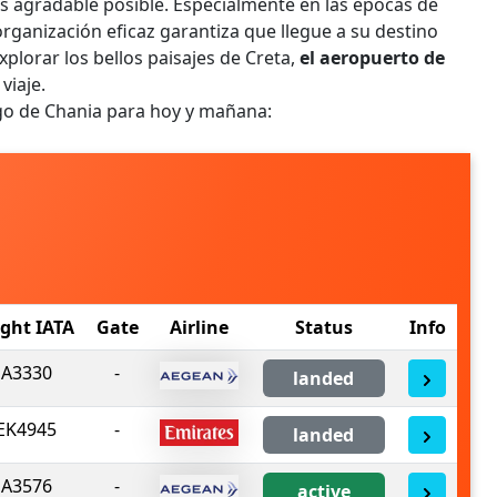
ás agradable posible. Especialmente en las épocas de
rganización eficaz garantiza que llegue a su destino
plorar los bellos paisajes de Creta,
el aeropuerto de
viaje.
ego de Chania para hoy y mañana:
Q
ight IATA
Gate
Airline
Status
Info
A3330
-
landed
EK4945
-
landed
A3576
-
active