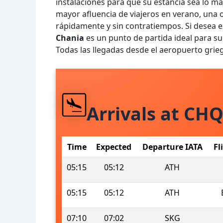
instalaciones para que su estancia sea lo m
mayor afluencia de viajeros en verano, una o
rápidamente y sin contratiempos. Si desea ex
Chania
es un punto de partida ideal para su 
Todas las llegadas desde el aeropuerto gri
Arrivals at CH
Time
Expected
Departure IATA
Fl
05:15
05:12
ATH
05:15
05:12
ATH
07:10
07:02
SKG