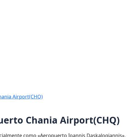
hania Airport(CHQ)
puerto Chania Airport(CHQ)
icialmente como «Aeropuerto Ioannis Daskalogiannis»,