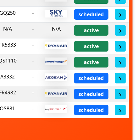
GQ250
-
scheduled
N/A
-
N/A
active
FR5333
-
active
QS1110
-
active
A3332
-
scheduled
FR4982
-
scheduled
OS881
-
scheduled