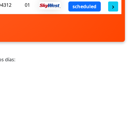
4312
01
scheduled
s días: