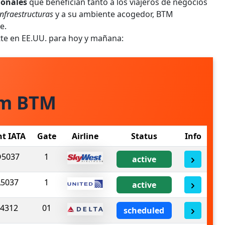
ionales
que benefician tanto a los viajeros de negocios
nfraestructuras
y a su ambiente acogedor, BTM
e.
tte en EE.UU. para hoy y mañana:
om BTM
ht IATA
Gate
Airline
Status
Info
5037
1
active
5037
1
active
4312
01
scheduled