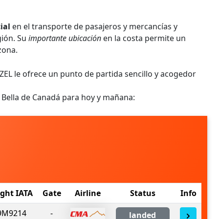
ial
en el transporte de pasajeros y mercancías y
gión. Su
importante ubicación
en la costa permite un
zona.
 ZEL le ofrece un punto de partida sencillo y acogedor
a Bella de Canadá para hoy y mañana:
ight IATA
Gate
Airline
Status
Info
9M9214
-
landed