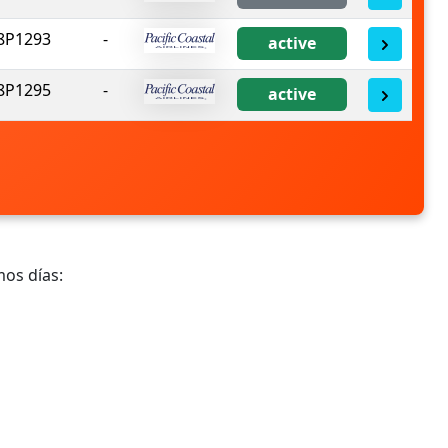
8P1293
-
active
8P1295
-
active
mos días: