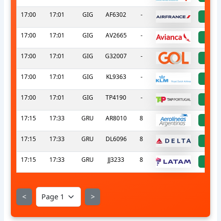
17:00
17:01
GIG
AF6302
-
a
17:00
17:01
GIG
AV2665
-
a
17:00
17:01
GIG
G32007
-
a
17:00
17:01
GIG
KL9363
-
a
17:00
17:01
GIG
TP4190
-
a
17:15
17:33
GRU
AR8010
8
a
17:15
17:33
GRU
DL6096
8
a
17:15
17:33
GRU
JJ3233
8
a
<
>