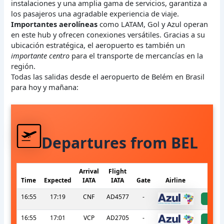
instalaciones y una amplia gama de servicios, garantiza a
los pasajeros una agradable experiencia de viaje.
Importantes aerolíneas
como LATAM, Gol y Azul operan
en este hub y ofrecen conexiones versátiles. Gracias a su
ubicación estratégica, el aeropuerto es también un
importante centro
para el transporte de mercancías en la
región.
Todas las salidas desde el aeropuerto de Belém en Brasil
para hoy y mañana:
Departures from BEL
Arrival
Flight
Time
Expected
IATA
IATA
Gate
Airline
S
16:55
17:19
CNF
AD4577
-
a
16:55
17:01
VCP
AD2705
-
a