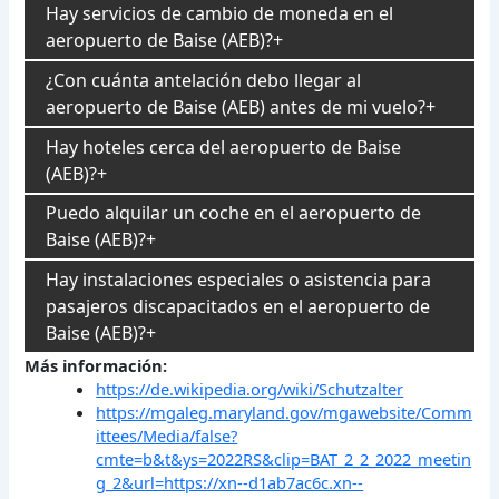
Hay servicios de cambio de moneda en el
aeropuerto de Baise (AEB)?
¿Con cuánta antelación debo llegar al
aeropuerto de Baise (AEB) antes de mi vuelo?
Hay hoteles cerca del aeropuerto de Baise
(AEB)?
Puedo alquilar un coche en el aeropuerto de
Baise (AEB)?
Hay instalaciones especiales o asistencia para
pasajeros discapacitados en el aeropuerto de
Baise (AEB)?
Más información:
https://de.wikipedia.org/wiki/Schutzalter
https://mgaleg.maryland.gov/mgawebsite/Comm
ittees/Media/false?
cmte=b&t&ys=2022RS&clip=BAT_2_2_2022_meetin
g_2&url=https://xn--d1ab7ac6c.xn--