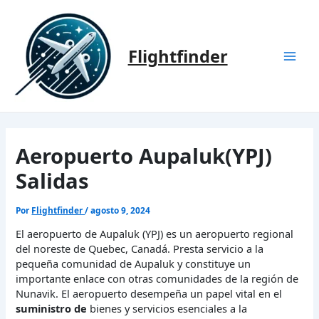
Ir
al
contenido
Flightfinder
Mai
Men
Aeropuerto Aupaluk(YPJ)
Salidas
Por
Flightfinder
/
agosto 9, 2024
El aeropuerto de Aupaluk (YPJ) es un aeropuerto regional
del noreste de Quebec, Canadá. Presta servicio a la
pequeña comunidad de Aupaluk y constituye un
importante enlace con otras comunidades de la región de
Nunavik. El aeropuerto desempeña un papel vital en el
suministro de
bienes y servicios esenciales a la