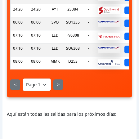
24:20
24:20
AYT
2S384
-
sch
06:00
06:00
SVO
SU1335
-
sch
07:10
07:10
LED
FV6308
-
sch
07:10
07:10
LED
SU6308
-
sch
08:00
08:00
MMK
D253
-
sch
<
>
Aquí están todas las salidas para los próximos días: