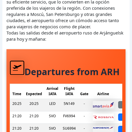
su eficiente servicio, que lo convierten en la opción
preferida de los viajeros de la región. Con conexiones
regulares a Moscú, San Petersburgo y otras grandes
ciudades, el aeropuerto ofrece un cómodo acceso tanto
para viajeros de negocios como de placer.
Todas las salidas desde el aeropuerto ruso de Arjánguelsk
para hoy y mañana:
Departures from ARH
Arrival
Flight
Time
Expected
IATA
IATA
Gate
Airline
S
20:25
20:25
LED
5N149
-
l
21:20
21:20
SVO
FV6994
-
sch
21:20
21:20
SVO
SU6994
-
sch