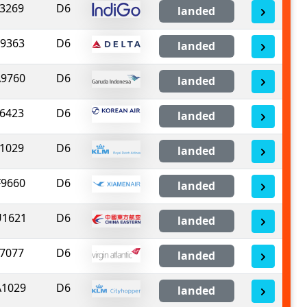
3269
D6
landed
9363
D6
landed
9760
D6
landed
6423
D6
landed
1029
D6
landed
9660
D6
landed
1621
D6
landed
7077
D6
landed
1029
D6
landed