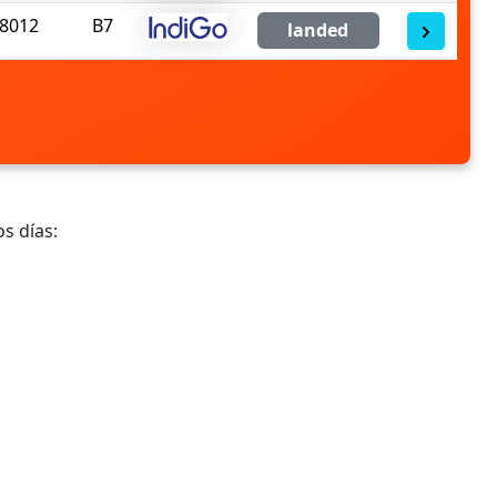
8012
B7
landed
s días: