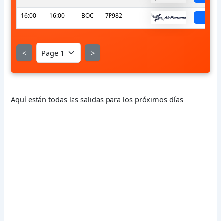
16:00
16:00
BOC
7P982
-
sche
<
>
Aquí están todas las salidas para los próximos días: