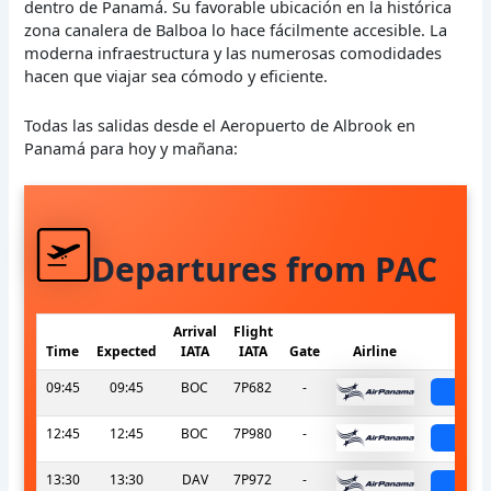
dentro de Panamá. Su favorable ubicación en la histórica
zona canalera de Balboa lo hace fácilmente accesible. La
moderna infraestructura y las numerosas comodidades
hacen que viajar sea cómodo y eficiente.
Todas las salidas desde el Aeropuerto de Albrook en
Panamá para hoy y mañana:
Departures from PAC
Arrival
Flight
Time
Expected
IATA
IATA
Gate
Airline
Sta
09:45
09:45
BOC
7P682
-
sche
12:45
12:45
BOC
7P980
-
sche
13:30
13:30
DAV
7P972
-
sche