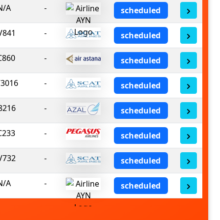
N/A
-
scheduled
V841
-
scheduled
C860
-
scheduled
3016
-
scheduled
8216
-
scheduled
C233
-
scheduled
V732
-
scheduled
N/A
-
scheduled