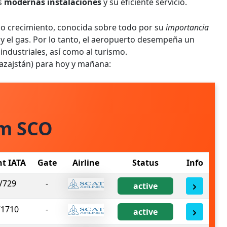
us
modernas instalaciones
y su eficiente servicio.
do crecimiento, conocida sobre todo por su
importancia
o y el gas. Por lo tanto, el aeropuerto desempeña un
 industriales, así como al turismo.
Kazajstán) para hoy y mañana:
om SCO
ht IATA
Gate
Airline
Status
Info
V729
-
active
1710
-
active