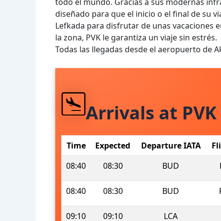
todo el mundo. Gracias a sus modernas infrae
diseñado para que el inicio o el final de su v
Lefkada para disfrutar de unas vacaciones en
la zona, PVK le garantiza un viaje sin estrés.
Todas las llegadas desde el aeropuerto de A
Arrivals at PVK
Time
Expected
Departure IATA
Fl
08:40
08:30
BUD
08:40
08:30
BUD
09:10
09:10
LCA