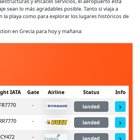
structuras y eficaces servicios, el aeropuerto está
iaje sean lo más agradables posible. Tanto si viaja a
 la playa como para explorar los lugares históricos de
ktion en Grecia para hoy y mañana:
ight IATA
Gate
Airline
Status
Info
FR7770
-
landed
RR7770
-
landed
CY472
-
landed