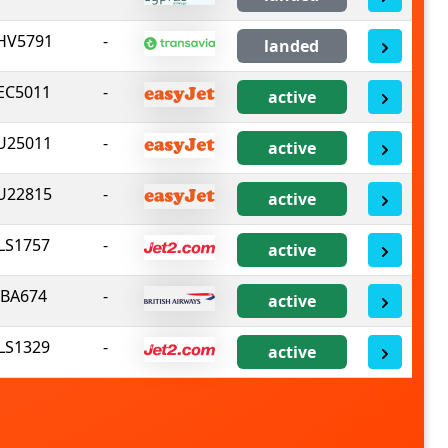
HV5791
-
landed
EC5011
-
active
U25011
-
active
U22815
-
active
LS1757
-
active
BA674
-
active
LS1329
-
active